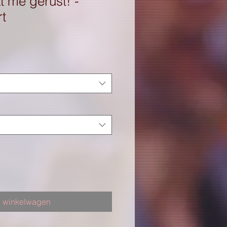
 me gerust! -
rt
n winkelwagen