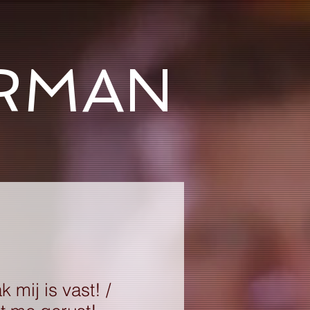
ERMAN
 mij is vast! /