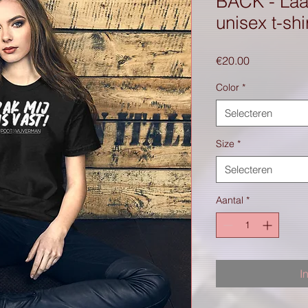
BACK - Laat
unisex t-shi
Prijs
€20.00
Color
*
Selecteren
Size
*
Selecteren
Aantal
*
I