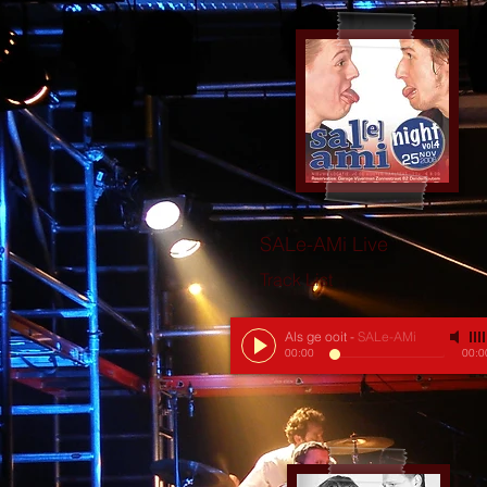
SALe-AMi Live
Track List
Als ge ooit
-
SALe-AMi
00:00
00:0